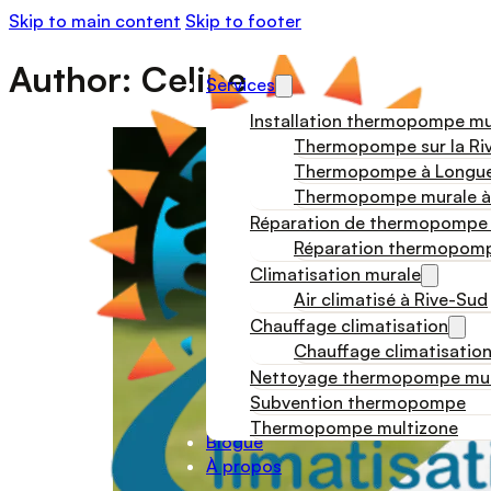
Skip to main content
Skip to footer
Author:
Celine
Services
Installation thermopompe mu
Thermopompe sur la Ri
Thermopompe à Longue
Thermopompe murale à
Réparation de thermopompe
Réparation thermopomp
Climatisation murale
Air climatisé à Rive-Sud
Chauffage climatisation
Chauffage climatisation
Nettoyage thermopompe mu
Subvention thermopompe
Thermopompe multizone
Blogue
À propos