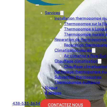
Services
Installation thermopompe mu
Thermopompe sur la Ri
Thermopompe à Longue
Thermopompe murale à
Réparation de thermopompe
Réparation thermopomp
Climatisation murale
Air climatisé à Rive-Sud
Chauffage climatisation
Chauffage climatisation
Nettoyage thermopompe mu
Subvention thermopompe
Thermopompe multizone
Blogue
À propos
438-533-3634
CONTACTEZ NOUS