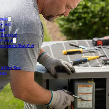
rale
ve Sud
uil
 Brossard
 murale
e murale Rive-Sud
 à Rive-Sud
rale