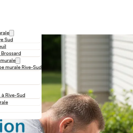
rale
ve Sud
uil
 Brossard
 murale
e murale Rive-Sud
 à Rive-Sud
rale